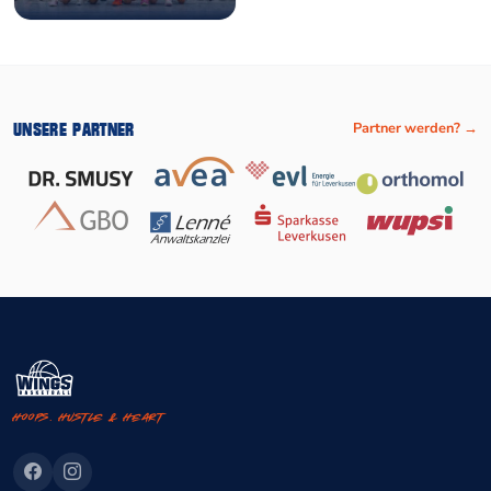
UNSERE PARTNER
Partner werden? →
Hoops. Hustle & Heart