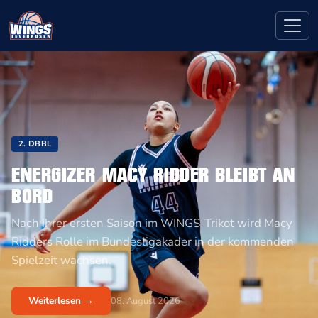
2. DBBL
ENERGIZER MACY RIDDER BLEIBT AN
BORD
Nach ihrer ersten Saison im WINGS-Trikot wird Macy
Ridders Rolle im Bundesligakader in der kommenden
Spielzeit wachsen.
Weiterlesen →
08. August 2026