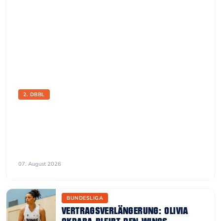
2. DBBL
NACH STARKEM COMEBACK: IVA BANOZIC
WECHSELT IN DAS DBBL-TEAM DER WINGS
Die erfahrene Aufbauspielerin rückt nach der
Meisterschaft und dem Pokalsieg in der Regionalliga zur
kommenden Saison fest in den Bundesliga-Kader auf.
07. August 2026
BUNDESLIGA
VERTRAGSVERLÄNGERUNG: OLIVIA