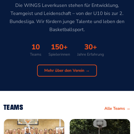
Die WINGS Leverkusen stehen für Entwicklung,
Teamgeist und Leidenschaft – von der U10 bis zur 2.
Bundesliga. Wir fördern junge Talente und leben den
Basketballsport.
10
150+
30+
Teams
Spielerinnen
Jahre Erfahrung
Mehr über den Verein →
TEAMS
Alle Teams →