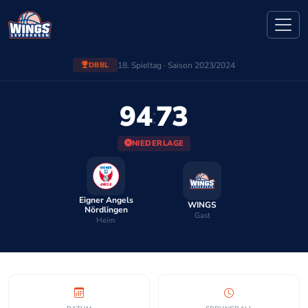
18. Spieltag · Saison 2023/2024
DBBL
94
73
:
NIEDERLAGE
Eigner Angels
WINGS
Nördlingen
Gast
Heim