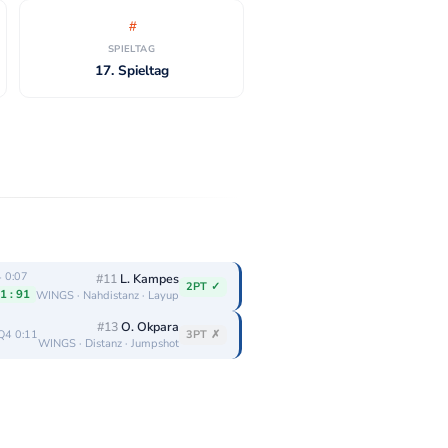
SPIELTAG
17. Spieltag
 0:07
#11
L. Kampes
2PT ✓
1 : 91
WINGS · Nahdistanz · Layup
#13
O. Okpara
Q4 0:11
3PT ✗
WINGS · Distanz · Jumpshot