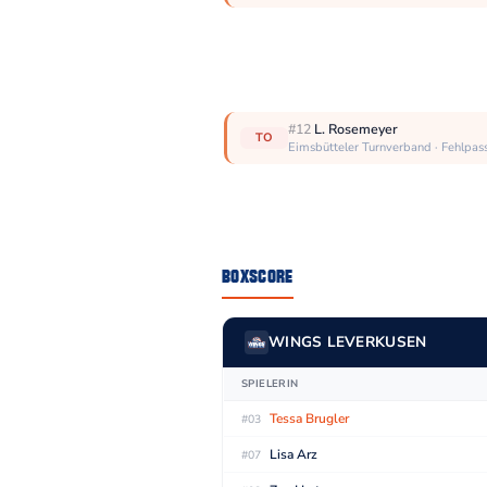
#12
L. Rosemeyer
TO
Eimsbütteler Turnverband · Fehlpas
BOXSCORE
#04
P. Alvarez Llorian
TO
Q4 
Eimsbütteler Turnverband · Aus
WINGS LEVERKUSEN
SPIELERIN
Q4 1:57
#14
M. Sommerstedt
FT ✓
51 : 87
Eimsbütteler Turnverband
Tessa Brugler
#03
Q4 1:57
#14
M. Sommerstedt
Lisa Arz
FT ✓
#07
50 : 87
Eimsbütteler Turnverband