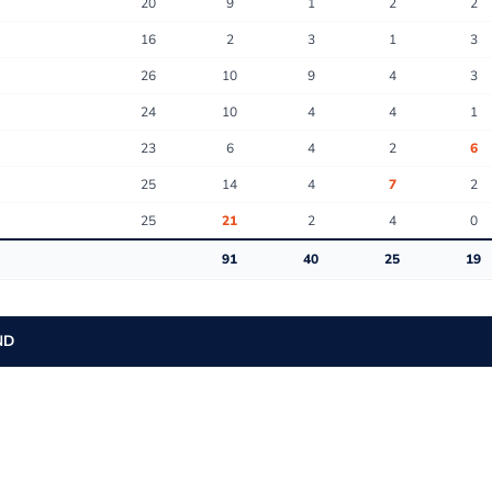
20
9
1
2
2
16
2
3
1
3
Q
26
10
9
4
3
24
10
4
4
1
Q4 2:34
49 : 84
tanz · Layup
23
6
4
2
6
Q4 2:41
25
14
4
7
2
 · Jumpshot
25
21
2
4
0
Q4
4
91
40
25
19
Q4 3:17
47 : 82
 · Jumpshot
ND
Q4 3:29
 · Jumpshot
Q4
4
Q4 3:59
 · Jumpshot