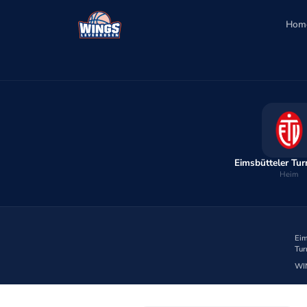
Hom
Eimsbütteler Tu
Heim
Eim
Tur
WI