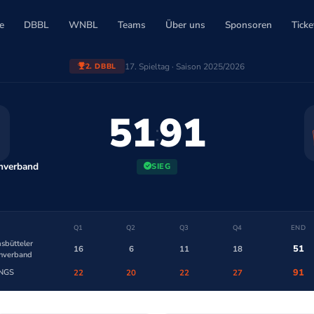
e
DBBL
WNBL
Teams
Über uns
Sponsoren
Ticke
17. Spieltag · Saison 2025/2026
2. DBBL
51
91
:
rnverband
SIEG
Q1
Q2
Q3
Q4
END
sbütteler
51
16
6
11
18
nverband
91
NGS
22
20
22
27