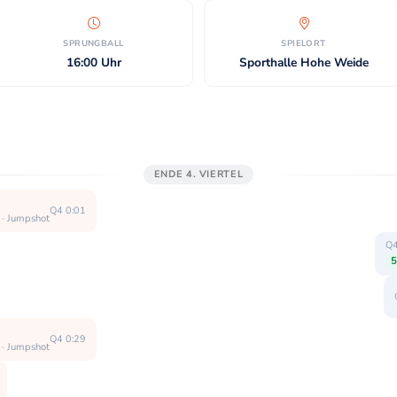
SPRUNGBALL
SPIELORT
16:00 Uhr
Sporthalle Hohe Weide
ENDE 4. VIERTEL
Q4 0:01
 · Jumpshot
Q4
5
Q4 0:29
 · Jumpshot