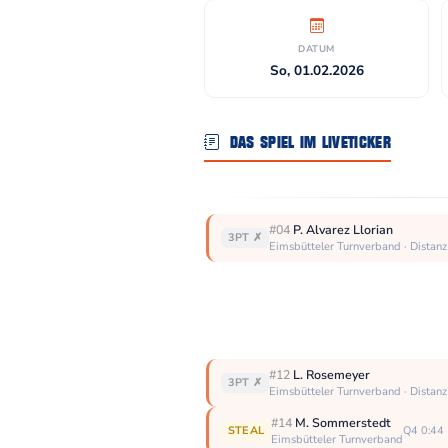
DATUM
So, 01.02.2026
DAS SPIEL IM LIVETICKER
#04
P. Alvarez Llorian
3PT ✗
Eimsbütteler Turnverband · Distanz
#12
L. Rosemeyer
3PT ✗
Eimsbütteler Turnverband · Distanz
#14
M. Sommerstedt
STEAL
Q4 0:44
Eimsbütteler Turnverband