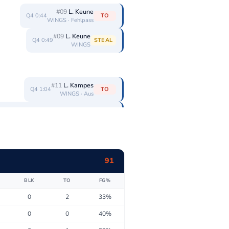
#09
L. Keune
Q4 0:44
TO
WINGS · Fehlpass
#09
L. Keune
Q4 0:49
STEAL
WINGS
#11
L. Kampes
Q4 1:04
TO
WINGS · Aus
#11
L. Kampes
Q4 1:04
3PT ✗
WINGS · Distanz · Jumpshot
 1:37
#13
O. Okpara
91
2PT ✓
1 : 89
WINGS · Nahdistanz · Layup
BLK
TO
FG%
0
2
33%
0
0
40%