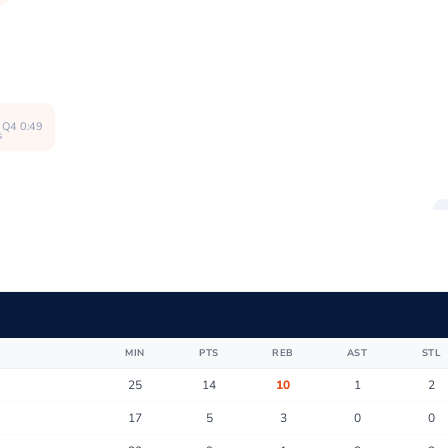
Q4 0:49
s
1:24
Q4
5
MIN
PTS
REB
AST
STL
25
14
10
1
2
17
5
3
0
0