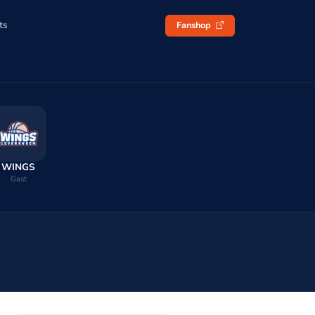
ts
Fanshop
WINGS
Gast