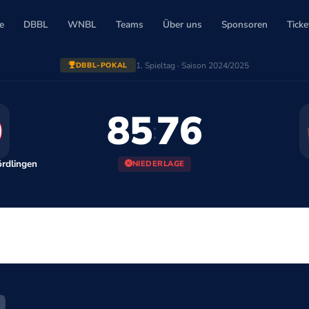
e
DBBL
WNBL
Teams
Über uns
Sponsoren
Ticke
1. Spieltag · Saison 2024/2025
DBBL-POKAL
85
76
:
ördlingen
NIEDERLAGE