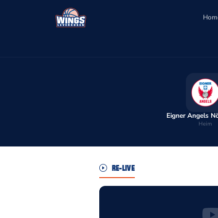
Hom
Eigner Angels N
Heim
RE-LIVE