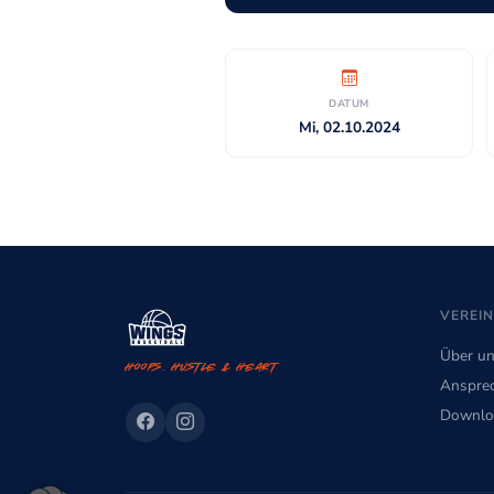
DATUM
Mi, 02.10.2024
VEREIN
Über u
Hoops. Hustle & Heart
Ansprec
Downlo