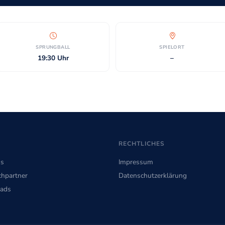
SPRUNGBALL
SPIELORT
19:30 Uhr
–
RECHTLICHES
ns
Impressum
hpartner
Datenschutzerklärung
ads