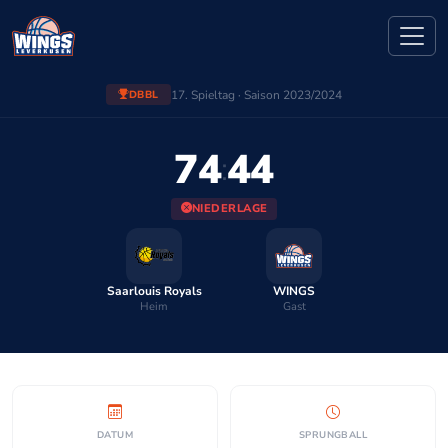
17. Spieltag · Saison 2023/2024
DBBL
74
44
:
NIEDERLAGE
Saarlouis Royals
WINGS
Heim
Gast
DATUM
SPRUNGBALL