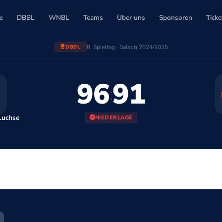
e
DBBL
WNBL
Teams
Über uns
Sponsoren
Ticke
8. Spieltag · Saison 2024/2025
DBBL
96
91
:
Luchse
NIEDERLAGE