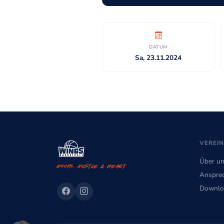
DATUM
Sa, 23.11.2024
VEREIN
Über u
Hoops. Hustle & Heart
Ansprec
Downlo