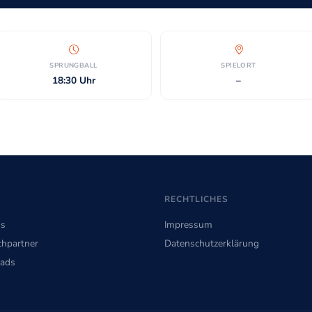
SPRUNGBALL
SPIELORT
18:30 Uhr
–
RECHTLICHES
ns
Impressum
hpartner
Datenschutzerklärung
ads