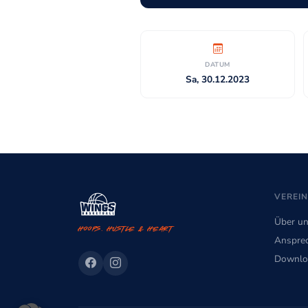
DATUM
Sa, 30.12.2023
VEREIN
Über u
Hoops. Hustle & Heart
Ansprec
Downlo