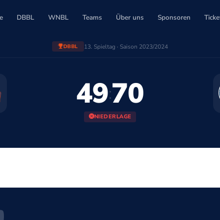
e
DBBL
WNBL
Teams
Über uns
Sponsoren
Ticke
13. Spieltag · Saison 2023/2024
DBBL
49
70
:
NIEDERLAGE