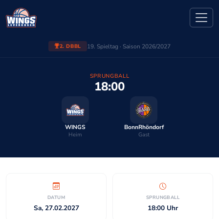
19. Spieltag · Saison 2026/2027
2. DBBL
SPRUNGBALL
18:00
WINGS
BonnRhöndorf
Heim
Gast
DATUM
SPRUNGBALL
Sa, 27.02.2027
18:00 Uhr