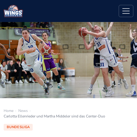
Home
›
News
›
Carlotta Ellenrieder und Martha Middeler sind das Center-Duo
BUNDESLIGA