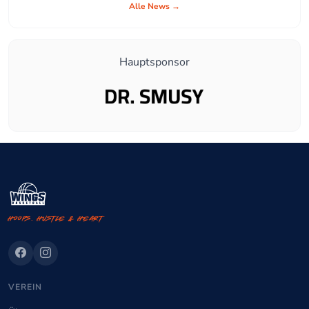
Alle News →
Hauptsponsor
Hoops. Hustle & Heart
VEREIN