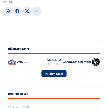
TEILEN
NÄCHSTES SPIEL
Sa, 03.10.
WINGS
ChemCats Chemnitz
18:00 Uhr
Zum Spiel
WEITERE NEWS
05. August 2026