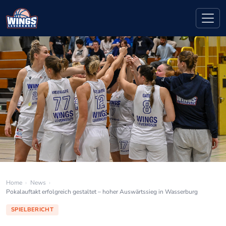
Home
›
News
›
Pokalauftakt erfolgreich gestaltet – hoher Auswärtssieg in Wasserburg
SPIELBERICHT