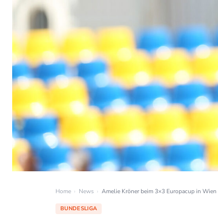
Home
›
News
›
Amelie Kröner beim 3×3 Europacup in Wien
BUNDESLIGA