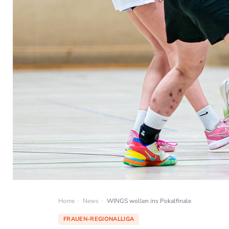
Home
›
News
›
WINGS wollen ins Pokalfinale
FRAUEN-REGIONALLIGA