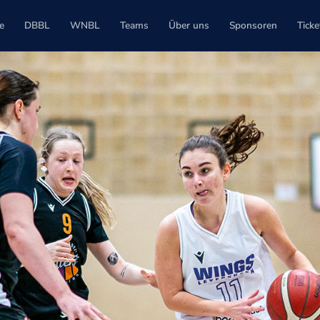
e
DBBL
WNBL
Teams
Über uns
Sponsoren
Ticke