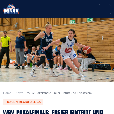
Home
›
News
›
WBV Pokalfinale: Freier Eintritt und Livestream
FRAUEN-REGIONALLIGA
WBV POKALFINALE: FREIER EINTRITT UND