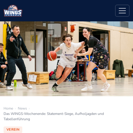
Home
›
News
›
Das WINGS-Wochenende: Statement-Siege, Aufholjagden und
Tabellenführung
VEREIN