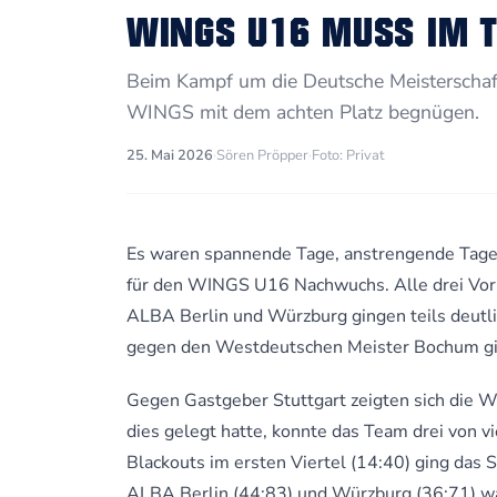
WINGS U16 MUSS IM T
Beim Kampf um die Deutsche Meisterschaft
WINGS mit dem achten Platz begnügen.
25. Mai 2026
·
Sören Pröpper
·
Foto: Privat
Es waren spannende Tage, anstrengende Tage
für den WINGS U16 Nachwuchs. Alle drei Vorr
ALBA Berlin und Würzburg gingen teils deutl
gegen den Westdeutschen Meister Bochum gi
Gegen Gastgeber Stuttgart zeigten sich die W
dies gelegt hatte, konnte das Team drei von vi
Blackouts im ersten Viertel (14:40) ging das 
ALBA Berlin (44:83) und Würzburg (36:71) wa