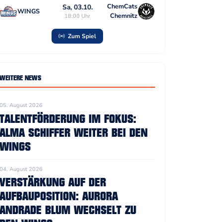
ChemCats
Sa, 03.10.
WINGS
Chemnitz
18:00 Uhr
Zum Spiel
WEITERE NEWS
05. August 2026
TALENTFÖRDERUNG IM FOKUS:
ALMA SCHIFFER WEITER BEI DEN
WINGS
04. August 2026
VERSTÄRKUNG AUF DER
AUFBAUPOSITION: AURORA
ANDRADE BLUM WECHSELT ZU