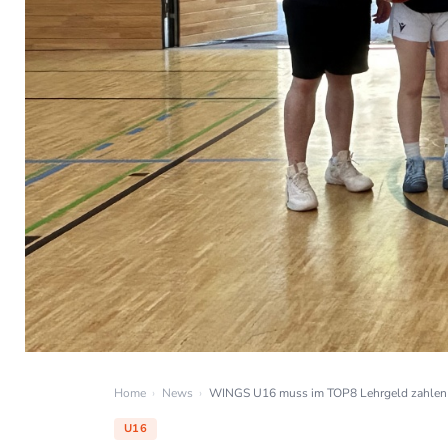
Home
›
News
›
WINGS U16 muss im TOP8 Lehrgeld zahlen
U16