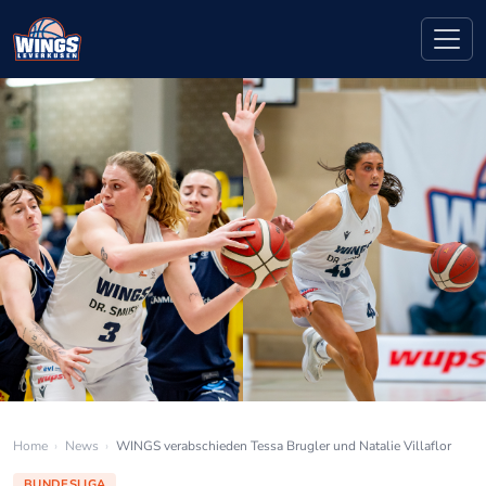
Home
›
News
›
WINGS verabschieden Tessa Brugler und Natalie Villaflor
BUNDESLIGA