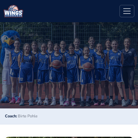
Coach:
Birte Pohle
Home
›
Teams
›
U14 2. Regionalliga
U14 2. REGIONALLIGA · SAISON 2025/2026
U14 2. REGIONALLIGA