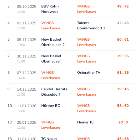
3
BBV Köln-
WINGS
49 : 72
05.10.2025
Nordwest
Leverkusen
14:00
4
WINGS
Talents
42 : 48
02.11.2025
Leverkusen
BonnRhöndorf 2
12:00
5
New Basket
WINGS
50 : 61
09.11.2025
Oberhausen 2
Leverkusen
10:00
7
New Basket
WINGS
39 : 55
30.11.2025
Oberhausen
Leverkusen
12:00
8
WINGS
Osterather TV
61 : 25
07.12.2025
Leverkusen
14:00
9
Capitol Bascats
WINGS
39 : 45
14.12.2025
Düsseldorf
Leverkusen
11:00
10
Hürther BC
WINGS
58 : 60
11.01.2026
Leverkusen
14:00
12
WINGS
Herner TC
20 : 0
25.01.2026
Leverkusen
12:00
13
TG Neuss
WINGS
46 : 68
31.01.2026