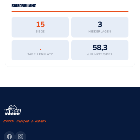
SAISONBILANZ
15
3
SIEGE
NIEDERLAGEN
.
58,3
TABELLENPLATZ
⌀ PUNKTE/SPIEL
Hoops. Hustle & Heart