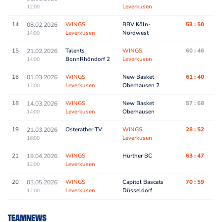
Leverkusen
12:00
14
WINGS
BBV Köln-
53 : 50
08.02.2026
Leverkusen
Nordwest
14:00
15
Talents
WINGS
60 : 46
21.02.2026
BonnRhöndorf 2
Leverkusen
14:00
16
WINGS
New Basket
61 : 40
01.03.2026
Leverkusen
Oberhausen 2
12:00
18
WINGS
New Basket
57 : 68
14.03.2026
Leverkusen
Oberhausen
14:00
19
Osterather TV
WINGS
28 : 52
21.03.2026
Leverkusen
16:00
21
WINGS
Hürther BC
63 : 47
19.04.2026
Leverkusen
12:00
20
WINGS
Capitol Bascats
70 : 59
03.05.2026
Leverkusen
Düsseldorf
12:00
TEAMNEWS