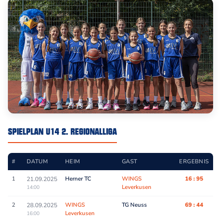
SPIELPLAN U14 2. REGIONALLIGA
#
DATUM
HEIM
GAST
ERGEBNIS
1
Herner TC
WINGS
16 : 95
21.09.2025
Leverkusen
14:00
2
WINGS
TG Neuss
69 : 44
28.09.2025
Leverkusen
16:00