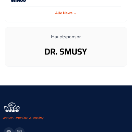
Alle News →
Hauptsponsor
Hoops. Hustle & Heart